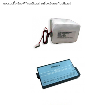
แบตเตอรี่เครื่องฟีทัลมอนิเตอร์ เครื่องเอ็นเอสทีมอนิเตอร์