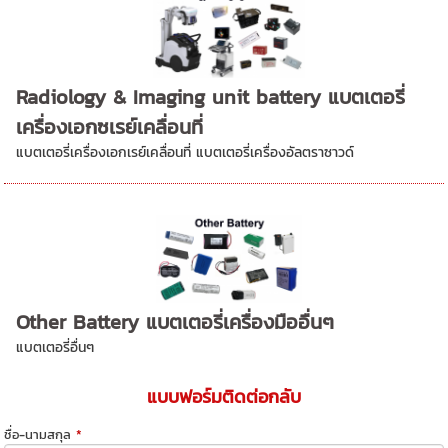
Radiology & Imaging unit battery แบตเตอรี่
เครื่องเอกซเรย์เคลื่อนที่
แบตเตอรี่เครื่องเอกเรย์เคลื่อนที่ แบตเตอรี่เครื่องอัลตราซาวด์
Other Battery แบตเตอรี่เครื่องมืออื่นๆ
แบตเตอรี่อื่นๆ
แบบฟอร์มติดต่อกลับ
ชื่อ-นามสกุล
*