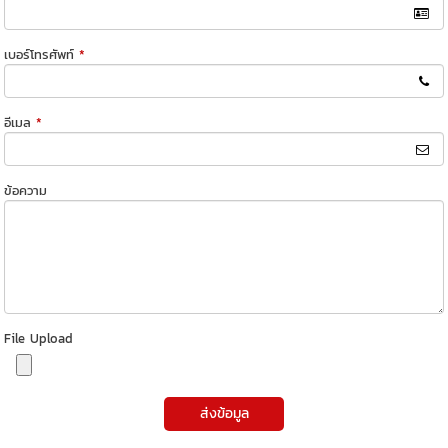
เบอร์โทรศัพท์
*
อีเมล
*
ข้อความ
File Upload
ส่งข้อมูล