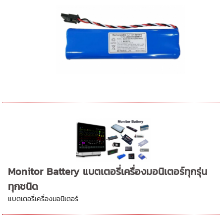
Monitor Battery แบตเตอรี่เครื่องมอนิเตอร์ทุกรุ่น
ทุกชนิด
แบตเตอรี่เครื่องมอนิเตอร์