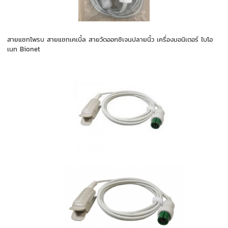
สายแซทโพรบ สายแซทเคเบิ้ล สายวัดออกซิเจนปลายนิ้ว เครื่องมอนิเตอร์ ไบโอ
เนท Bionet