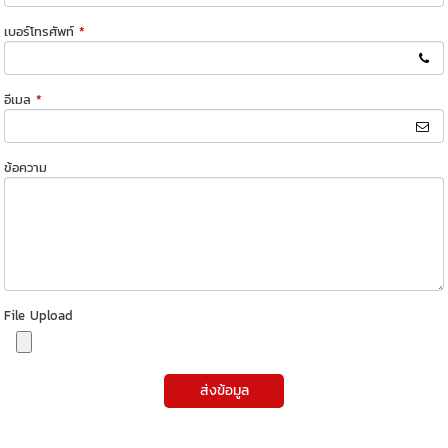
เบอร์โทรศัพท์
*
อีเมล
*
ข้อความ
File Upload
ส่งข้อมูล
Radiology & Imaging unit battery Battery X-Ray Mobile Unit Battery Ultrasound Unit