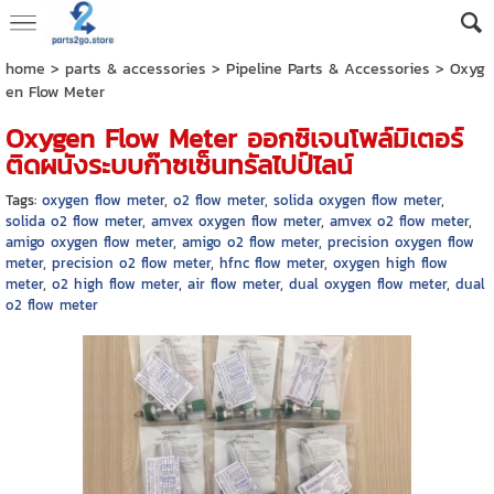
home
>
parts & accessories
>
Pipeline Parts & Accessories
>
Oxyg
en Flow Meter
Oxygen Flow Meter ออกซิเจนโพล์มิเตอร์
ติดผนังระบบก๊าซเซ็นทรัลไปป์ไลน์
Tags:
oxygen flow meter
,
o2 flow meter
,
solida oxygen flow meter
,
solida o2 flow meter
,
amvex oxygen flow meter
,
amvex o2 flow meter
,
amigo oxygen flow meter
,
amigo o2 flow meter
,
precision oxygen flow
meter
,
precision o2 flow meter
,
hfnc flow meter
,
oxygen high flow
meter
,
o2 high flow meter
,
air flow meter
,
dual oxygen flow meter
,
dual
o2 flow meter