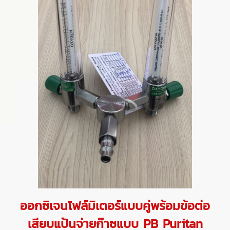
ออกซิเจนโฟล์มิเตอร์แบบคู่พร้อมข้อต่อ
เสียบแป้นจ่ายก๊าซแบบ PB Puritan