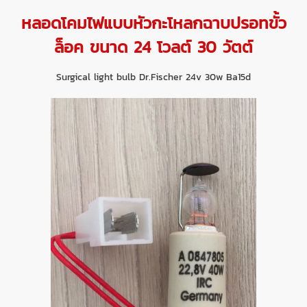
หลอดโคมไฟแบบหัวกะโหลกฉาบปรอทขั้ว
ล็อค ขนาด 24 โวลต์ 30 วัตต์
Surgical light bulb Dr.Fischer 24v 30w Ba15d