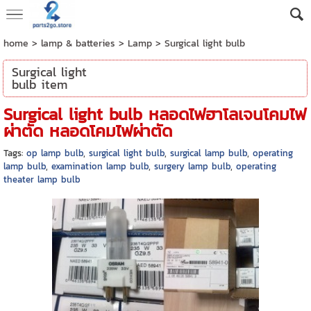
home
>
lamp & batteries
>
Lamp
>
Surgical light bulb
Surgical light
bulb item
Surgical light bulb หลอดไฟฮาโลเจนโคมไฟ
ผ่าตัด หลอดโคมไฟผ่าตัด
Tags:
op lamp bulb
,
surgical light bulb
,
surgical lamp bulb
,
operating
lamp bulb
,
examination lamp bulb
,
surgery lamp bulb
,
operating
theater lamp bulb