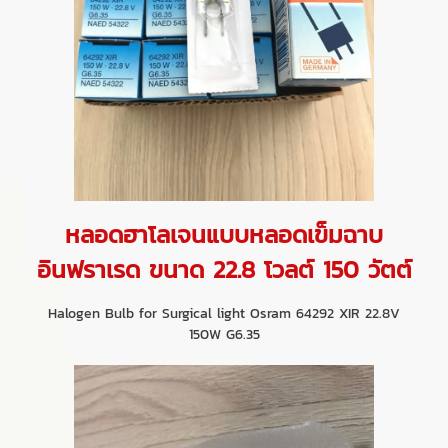
หลอดฮาโลเจนแบบหลอดเข็มฉาบ
อินฟราเรด ขนาด 22.8 โวลต์ 150 วัตต์
Halogen Bulb for Surgical light Osram 64292 XIR 22.8V
150W G6.35