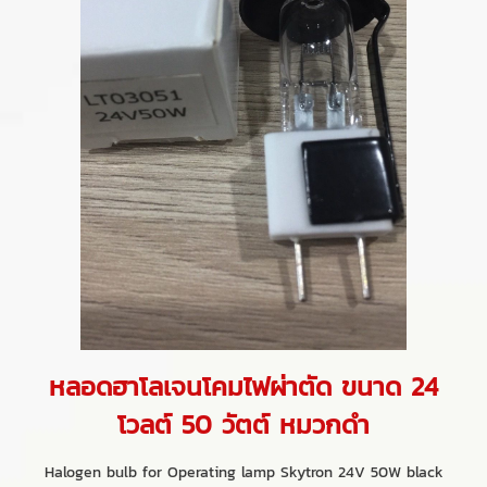
หลอดฮาโลเจนโคมไฟผ่าตัด ขนาด 24
โวลต์ 50 วัตต์ หมวกดำ
Halogen bulb for Operating lamp Skytron 24V 50W black