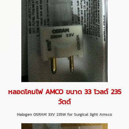
หลอดโคมไฟ AMCO ขนาด 33 โวลต์ 235
วัตต์
Halogen OSRAM 33V 235W for Surgical light Amsco